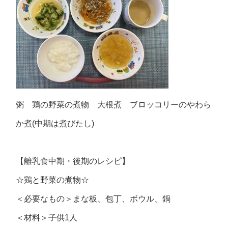
粥 鶏の野菜の煮物 大根煮 ブロッコリーのやわら
か煮(中期は煮びたし)
【離乳食中期・後期のレシピ】
☆鶏と野菜の煮物☆
＜必要なもの＞まな板、包丁、ボウル、鍋
＜材料＞子供1人