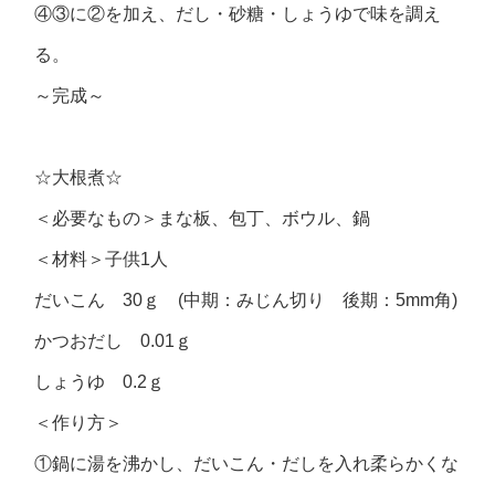
④③に②を加え、だし・砂糖・しょうゆで味を調え
る。
～完成～
☆大根煮☆
＜必要なもの＞まな板、包丁、ボウル、鍋
＜材料＞子供1人
だいこん 30ｇ (中期：みじん切り 後期：5mm角)
かつおだし 0.01ｇ
しょうゆ 0.2ｇ
＜作り方＞
①鍋に湯を沸かし、だいこん・だしを入れ柔らかくな