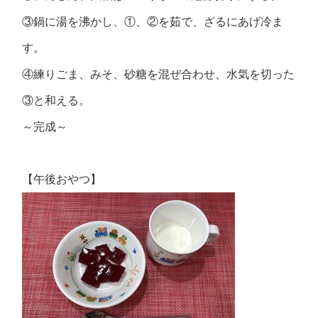
③鍋に湯を沸かし、①、②を茹で、ざるにあげ冷ま
す。
④練りごま、みそ、砂糖を混ぜ合わせ、水気を切った
③と和える。
～完成～
【午後おやつ】