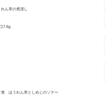
うれん草の煮浸し
7.6g
甘煮 ほうれん草としめじのソテー