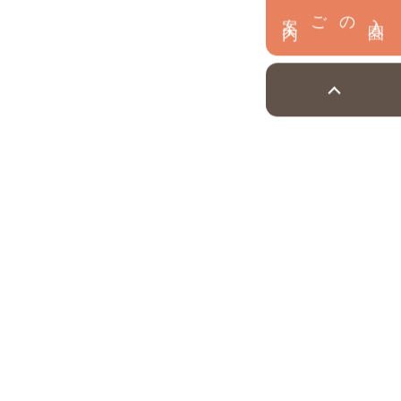
内
入
園
のご案