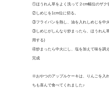
①ほうれん草をよく洗って２cm幅位のザク
②しめじを1cm位に切る。
③フライパンを熱し、油を入れしめじを中
③しめじがしんなり炒まったら、ほうれん草
用する)
④炒まったら中火にし、塩を加えて味を調
完成
※おやつのアップルケーキは、りんごを入
ちも喜んで食べてくれました♪