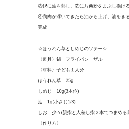
③鍋に油を熱し、②に片栗粉をまぶし揚げ
④鶏肉が浮いてきたら油から上げ、油をき
完成
☆ほうれん草としめじのソテー☆
〈道具〉鍋 フライパン ザル
〈材料〉子ども１人分
ほうれん草 25g
しめじ 10g(3本位)
油 1g(小さじ1/3)
しお 少々(親指と人差し指２本でつまめる量
〈作り方〉