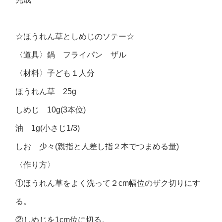
☆ほうれん草としめじのソテー☆
〈道具〉鍋 フライパン ザル
〈材料〉子ども１人分
ほうれん草 25g
しめじ 10g(3本位)
油 1g(小さじ1/3)
しお 少々(親指と人差し指２本でつまめる量)
〈作り方〉
①ほうれん草をよく洗って２cm幅位のザク切りにす
る。
②しめじを1cm位に切る。