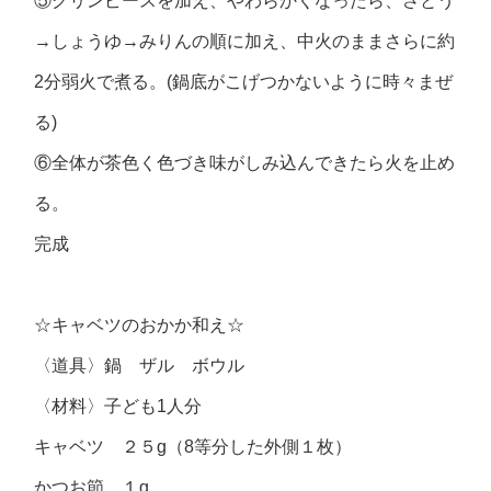
⑤グリンピースを加え、やわらかくなったら、さとう
→しょうゆ→みりんの順に加え、中火のままさらに約
2分弱火で煮る。(鍋底がこげつかないように時々まぜ
る)
⑥全体が茶色く色づき味がしみ込んできたら火を止め
る。
完成
☆キャベツのおかか和え☆
〈道具〉鍋 ザル ボウル
〈材料〉子ども1人分
キャベツ ２５g（8等分した外側１枚）
かつお節 １g