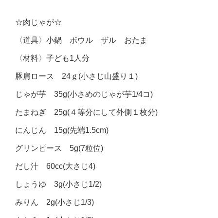
☆肉じゃが☆
〈道具〉小鍋 ボウル ザル おたま
〈材料〉子ども1人分
豚肩ロース 24ｇ(小さじ山盛り１)
じゃが芋 35g(小さめのじゃが芋1/4コ)
たまねぎ 25g(４等分にして外側１枚分)
にんじん 15g(先端1.5cm)
グリンピース 5g(7粒位)
だし汁 60cc(大さじ4)
しょうゆ 3g(小さじ1/2)
みりん 2g(小さじ1/3)