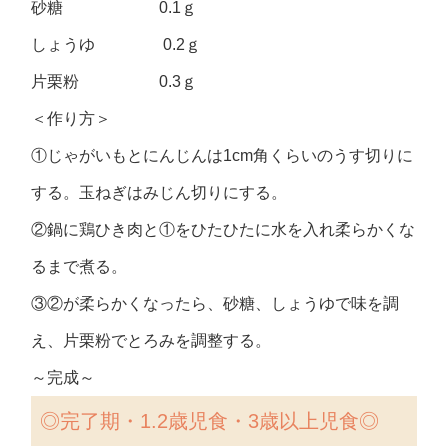
砂糖 0.1ｇ
しょうゆ 0.2ｇ
片栗粉 0.3ｇ
＜作り方＞
①じゃがいもとにんじんは1cm角くらいのうす切りに
する。玉ねぎはみじん切りにする。
②鍋に鶏ひき肉と①をひたひたに水を入れ柔らかくな
るまで煮る。
③②が柔らかくなったら、砂糖、しょうゆで味を調
え、片栗粉でとろみを調整する。
～完成～
◎
完了期・1.2歳児食・3歳以上児食◎