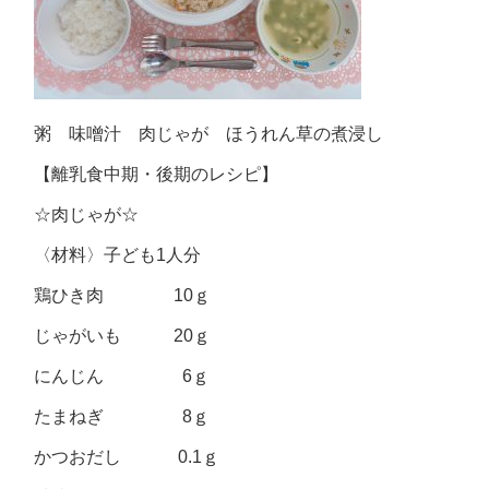
粥 味噌汁 肉じゃが ほうれん草の煮浸し
【離乳食中期・後期のレシピ】
☆肉じゃが☆
〈材料〉子ども1人分
鶏ひき肉 10ｇ
じゃがいも 20ｇ
にんじん 6ｇ
たまねぎ 8ｇ
かつおだし 0.1ｇ