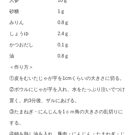
人参 10ｇ
砂糖 1ｇ
みりん 0.8ｇ
しょうゆ 2.4ｇ
かつおだし 0.1ｇ
油 0.8ｇ
＜作り方＞
①皮をむいたじゃが芋を1cmくらいの大きさに切る。
②ボウルにじゃが芋を入れ、水をたっぷり注いでつけ
置く。約3分後、ザルにあげる。
③たまねぎ・にんじんを1ｃｍ角の大きさの乱切りに
する。
④鍋を熱し油を入れ、豚肉・にんじん・たまねぎ・じ