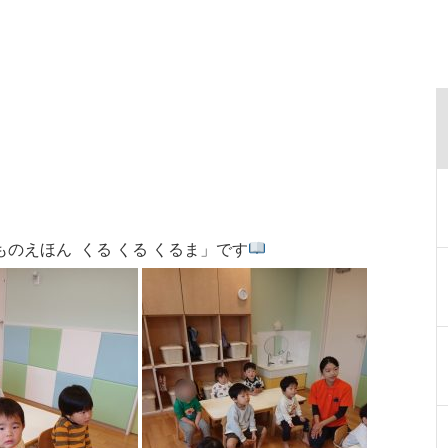
ものえほん くる くる くるま
」です