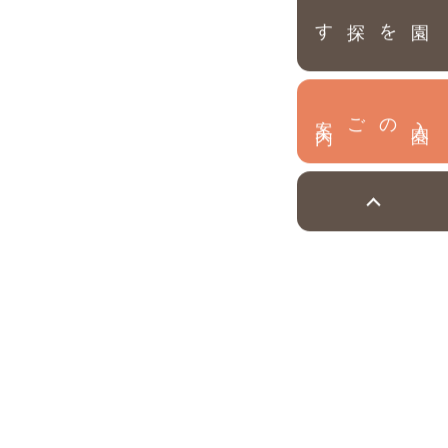
園を探す
内
入
園
のご案