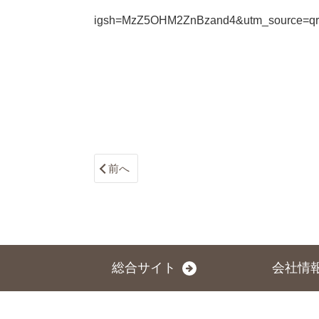
igsh=MzZ5OHM2ZnBzand4&utm_source=qr
前へ
総合サイト
会社情