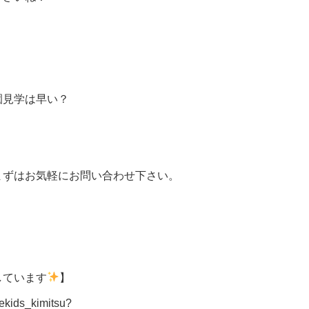
園見学は早い？
まずはお気軽にお問い合わせ下さい。
しています
】
ekids_kimitsu?