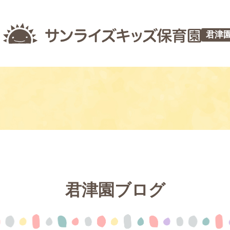
君津
君津園ブログ