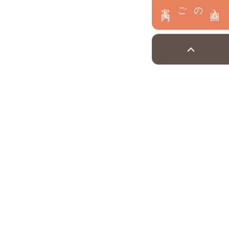
内
入
園
のご案