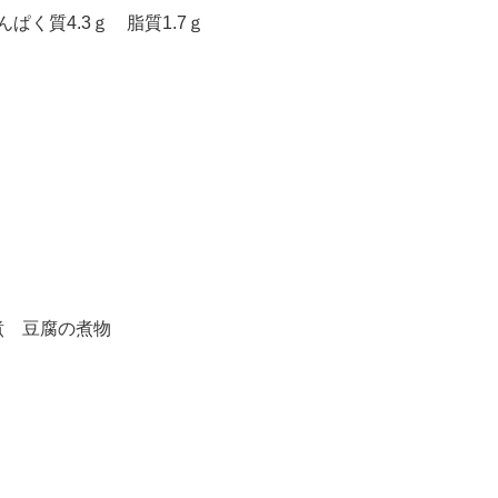
ぱく質4.3ｇ 脂質1.7ｇ
煮 豆腐の煮物