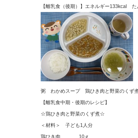
【離乳食（後期）】エネルギー133kcal たん
粥 わかめスープ 鶏ひき肉と野菜のくず
【離乳食中期・後期のレシピ】
☆鶏ひき肉と野菜のくず煮☆
＜材料＞ 子ども1人分
鶏ひき肉 10ｇ