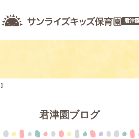
君津
つ】
君津園ブログ