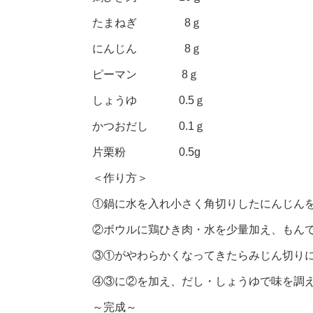
たまねぎ 8ｇ
にんじん 8ｇ
ピーマン 8ｇ
しょうゆ 0.5ｇ
かつおだし 0.1ｇ
片栗粉 0.5g
＜作り方＞
①鍋に水を入れ小さく角切りしたにんじん
②ボウルに鶏ひき肉・水を少量加え、もん
③①がやわらかくなってきたらみじん切り
④③に②を加え、だし・しょうゆで味を調
～完成～