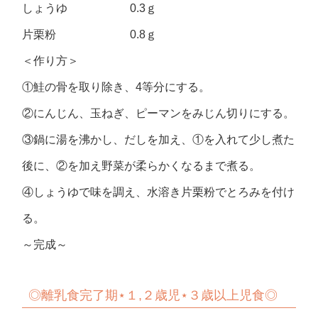
しょうゆ 0.3ｇ
片栗粉 0.8ｇ
＜作り方＞
①鮭の骨を取り除き、4等分にする。
②にんじん、玉ねぎ、ピーマンをみじん切りにする。
③鍋に湯を沸かし、だしを加え、①を入れて少し煮た
後に、②を加え野菜が柔らかくなるまで煮る。
④しょうゆで味を調え、水溶き片栗粉でとろみを付け
る。
～完成～
◎
離乳食完了期⋆１,２歳児⋆３歳以上児食◎