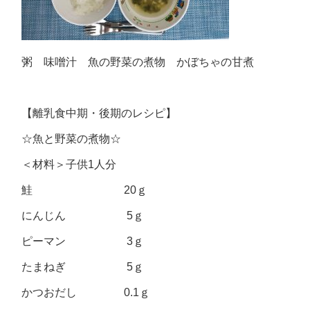
粥 味噌汁 魚の野菜の煮物 かぼちゃの甘煮
【離乳食中期・後期のレシピ】
☆魚と野菜の煮物☆
＜材料＞子供1人分
鮭 20ｇ
にんじん 5ｇ
ピーマン 3ｇ
たまねぎ 5ｇ
かつおだし 0.1ｇ