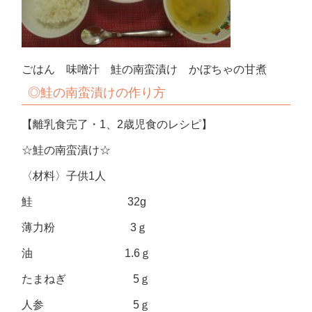
ごはん 味噌汁 鮭の南蛮漬け かぼちゃの甘煮
◎鮭の南蛮漬けの作り方
【離乳食完了・1、2歳児食のレシピ】
☆鮭の南蛮漬け☆
〈材料〉子供1人
鮭 32g
薄力粉 3ｇ
油 1.6ｇ
たまねぎ 5ｇ
人参 5ｇ