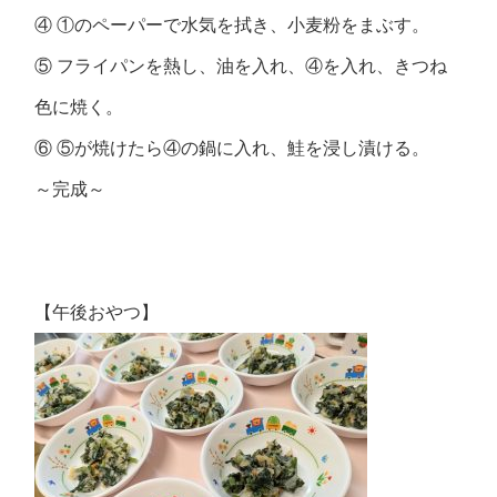
④ ①のペーパーで水気を拭き、小麦粉をまぶす。
⑤ フライパンを熱し、油を入れ、④を入れ、きつね
色に焼く。
⑥ ⑤が焼けたら④の鍋に入れ、鮭を浸し漬ける。
～完成～
【午後おやつ】