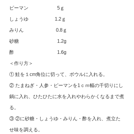
ピーマン 5ｇ
しょうゆ 1.2ｇ
みりん 0.8ｇ
砂糖 1.2g
酢 1.6g
＜作り方＞
① 鮭を１cm角位に切って、ボウルに入れる。
② たまねぎ・人参・ピーマンを1ｃｍ幅の千切りにし
鍋に入れ、ひたひたに水を入れやわらかくなるまで煮
る。
③ ②に砂糖・しょうゆ・みりん・酢を入れ、煮立た
せ味を調える。