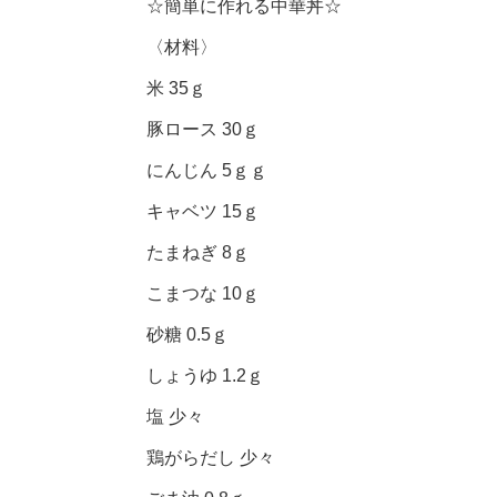
☆簡単に作れる中華丼☆
〈材料〉
米 35ｇ
豚ロース 30ｇ
にんじん 5ｇｇ
キャベツ 15ｇ
たまねぎ 8ｇ
こまつな 10ｇ
砂糖 0.5ｇ
しょうゆ 1.2ｇ
塩 少々
鶏がらだし 少々