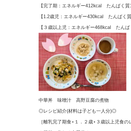
【完了期：エネルギー412kcal たんぱく質1
【1.2歳児：エネルギー430kcal たんぱく質
【３歳以上児：エネルギー468kcal たんぱく
中華丼 味噌汁 高野豆腐の煮物
◎レシピ紹介(材料は子ども一人分)◎
［離乳完了期食⋆１．２歳⋆３歳以上児食の