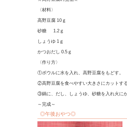
〈材料〉
高野豆腐 10ｇ
砂糖 1.2ｇ
しょうゆ 1ｇ
かつおだし 0.5ｇ
〈作り方〉
①ボウルに水を入れ、高野豆腐をもどす。
②高野豆腐を食べやすい大きさにカットする
③鍋に、だし、しょうゆ、砂糖を入れ火に
～完成～
◎午後おやつ◎