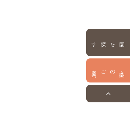
園を探す
内
入
園
のご案