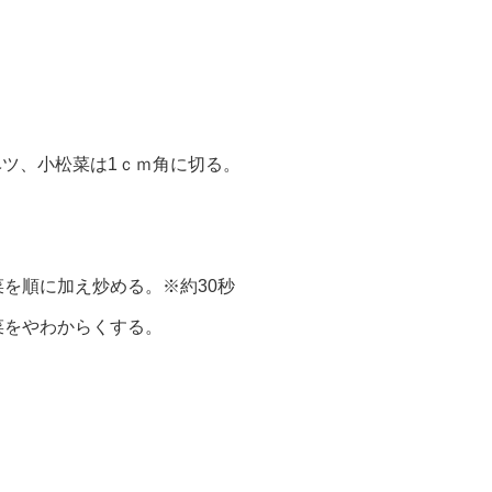
ベツ、小松菜は1ｃｍ角に切る。
を順に加え炒める。※約30秒
菜をやわからくする。