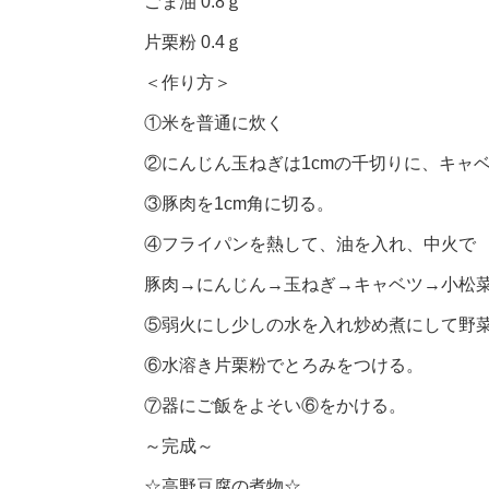
ごま油 0.8ｇ
片栗粉 0.4ｇ
＜作り方＞
①米を普通に炊く
②にんじん玉ねぎは1cmの千切りに、キャ
③豚肉を1cm角に切る。
④フライパンを熱して、油を入れ、中火で
豚肉→にんじん→玉ねぎ→キャベツ→小松菜
⑤弱火にし少しの水を入れ炒め煮にして野
⑥水溶き片栗粉でとろみをつける。
⑦器にご飯をよそい⑥をかける。
～完成～
☆高野豆腐の煮物☆