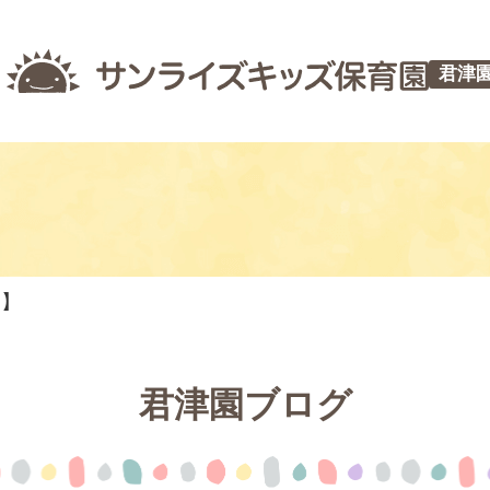
君津
つ】
君津園ブログ