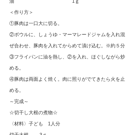
油 1ｇ
＜作り方＞
①豚肉は一口大に切る。
②ボウルに、しょうゆ・マーマレードジャムを入れ混
ぜ合わせ、豚肉を入れてからめて漬け込む。※約５分
③フライパンに油を熱し、②を入れ、ほぐしながら炒
める。
④豚肉は両面よく焼く。肉に照りがでてきたら火を止
める。
～完成～
☆切干し大根の煮物☆
〈材料〉子ども 1人分
切干大根 3ｇ