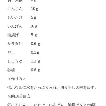
にんじん 10ｇ
しいたけ 5ｇ
いんげん 10ｇ
油揚げ 5 ｇ
サラダ油 0.6 ｇ
だし 0.1ｇ
しょうゆ 1.2 ｇ
砂糖 0.8 ｇ
＜作り方＞
①ボウルに水をたっぷり入れ、切り干し大根を戻す。
※約10分目安
②にんじん・しいたけ・いんげん・油揚げを２cm幅