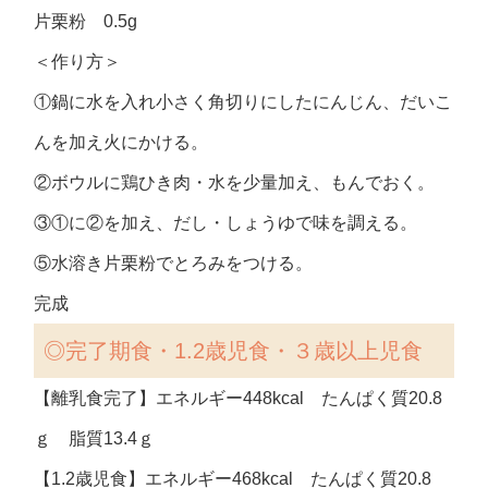
片栗粉 0.5g
＜作り方＞
①鍋に水を入れ小さく角切りにしたにんじん、だいこ
んを加え火にかける。
②ボウルに鶏ひき肉・水を少量加え、もんでおく。
③①に②を加え、だし・しょうゆで味を調える。
⑤水溶き片栗粉でとろみをつける。
完成
◎完了期食・1.2歳児食・３歳以上児食
【離乳食完了】エネルギー448kcal たんぱく質20.8
ｇ 脂質13.4ｇ
【1.2歳児食】エネルギー468kcal たんぱく質20.8