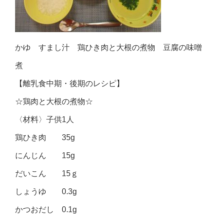
かゆ すまし汁 鶏ひき肉と大根の煮物 豆腐の味噌
煮
【離乳食中期・後期のレシピ】
☆鶏肉と大根の煮物☆
〈材料〉子供1人
鶏ひき肉 35g
にんじん 15g
だいこん 15ｇ
しょうゆ 0.3g
かつおだし 0.1g