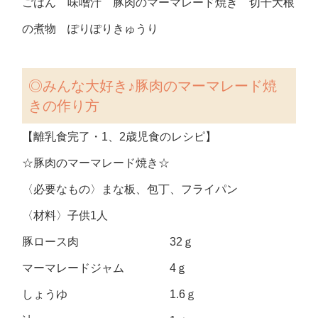
ごはん 味噌汁 豚肉のマーマレード焼き 切干大根
の煮物 ぽりぽりきゅうり
◎みんな大好き♪豚肉のマーマレード焼
きの作り方
【離乳食完了・1、2歳児食のレシピ】
☆豚肉のマーマレード焼き☆
〈必要なもの〉まな板、包丁、フライパン
〈材料〉子供1人
豚ロース肉 32ｇ
マーマレードジャム 4ｇ
しょうゆ 1.6ｇ