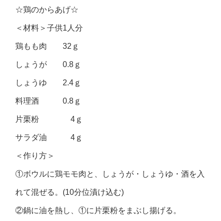
☆鶏のからあげ☆
＜材料＞子供1人分
鶏もも肉 32ｇ
しょうが 0.8ｇ
しょうゆ 2.4ｇ
料理酒 0.8ｇ
片栗粉 4ｇ
サラダ油 4ｇ
＜作り方＞
①ボウルに鶏モモ肉と、しょうが・しょうゆ・酒を入
れて混ぜる。(10分位漬け込む)
②鍋に油を熱し、①に片栗粉をまぶし揚げる。