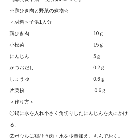
☆鶏ひき肉と野菜の煮物☆
＜材料＞子供1人分
鶏ひき肉 10ｇ
小松菜 15ｇ
にんじん 5ｇ
かつおだし 0.2ｇ
しょうゆ 0.6ｇ
片栗粉 0.6ｇ
＜作り方＞
①鍋に水を入れ小さく角切りしたにんじんを火にかけ
る。
②ボウルに鶏ひき肉・水を少量加え、もんでおく。