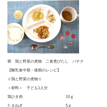
粥 鶏と野菜の煮物 二食煮びたし バナナ
【離乳食中期・後期のレシピ】
☆鶏と野菜の煮物☆
＜材料＞ 子ども1人分
鶏ひき肉 10ｇ
たまねぎ 5ｇ