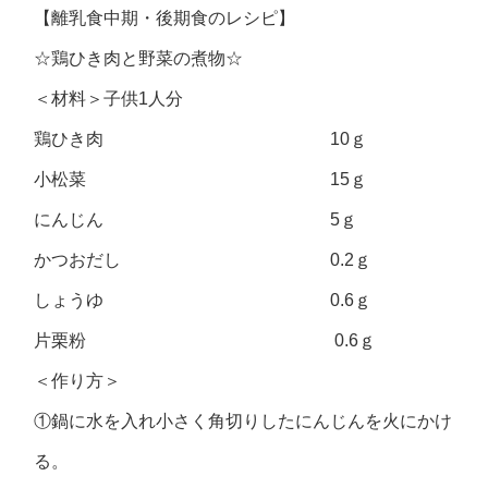
【離乳食中期・後期食のレシピ】
☆鶏ひき肉と野菜の煮物☆
＜材料＞子供1人分
鶏ひき肉 10ｇ
小松菜 15ｇ
にんじん 5ｇ
かつおだし 0.2ｇ
しょうゆ 0.6ｇ
片栗粉 0.6ｇ
＜作り方＞
①鍋に水を入れ小さく角切りしたにんじんを火にかけ
る。