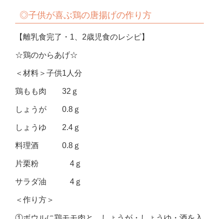
◎子供が喜ぶ鶏の唐揚げの作り方
【離乳食完了・1、2歳児食のレシピ】
☆鶏のからあげ☆
＜材料＞子供1人分
鶏もも肉 32ｇ
しょうが 0.8ｇ
しょうゆ 2.4ｇ
料理酒 0.8ｇ
片栗粉 4ｇ
サラダ油 4ｇ
＜作り方＞
①ボウルに鶏モモ肉と、しょうが・しょうゆ・酒を入