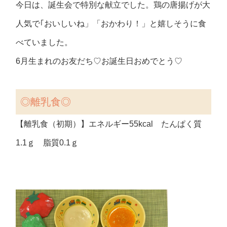
今日は、誕生会で特別な献立でした。鶏の唐揚げが大
人気で｢おいしいね」「おかわり！」と嬉しそうに食
べていました。
6月生まれのお友だち♡お誕生日おめでとう♡
◎離乳食◎
【離乳食（初期）】エネルギー55kcal たんぱく質
1.1ｇ 脂質0.1ｇ