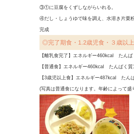
③①に豆腐をくずしながらいれる。
④だし・しょうゆで味を調え、水溶き片栗
完成
◎完了期食・1.2歳児食・３歳以
【離乳食完了】エネルギー460kcal たんぱく
【普通食】エネルギー460kcal たんぱく質14
【3歳児以上食】エネルギー487kcal たんぱ
(写真は普通食になります。年齢によって盛