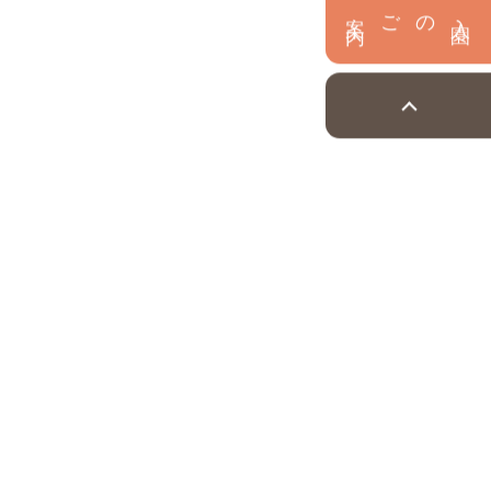
内
入
園
のご案