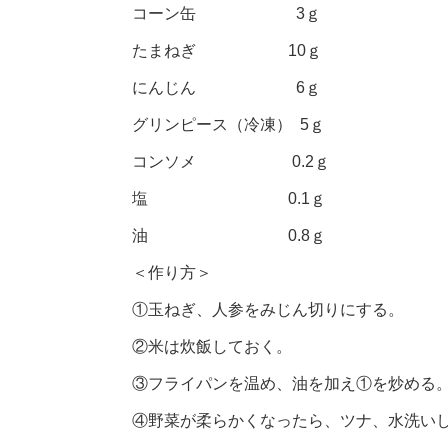
コーン缶 3ｇ
たまねぎ 10ｇ
にんじん 6ｇ
グリンピース（冷凍） 5ｇ
コンソメ 0.2ｇ
塩 0.1ｇ
油 0.8ｇ
＜作り方＞
①玉ねぎ、人参をみじん切りにする。
②米は炊飯しておく。
③フライパンを温め、油を加え①を炒める
④野菜が柔らかくなったら、ツナ、水洗い