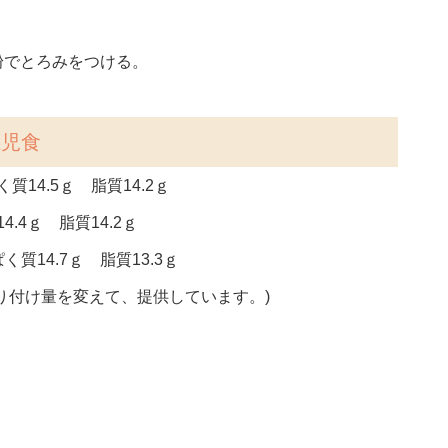
粉でとろみをつける。
上児食
質14.5ｇ 脂質14.2ｇ
.4ｇ 脂質14.2ｇ
く質14.7ｇ 脂質13.3ｇ
り付け量を変えて、提供しています。)