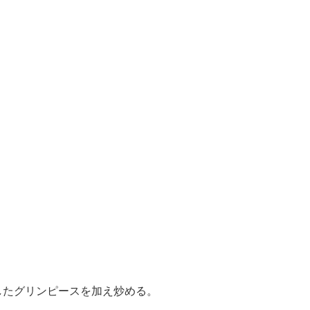
。
したグリンピースを加え炒める。