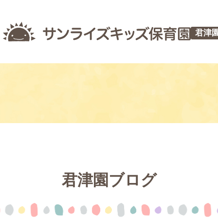
君津
君津園ブログ