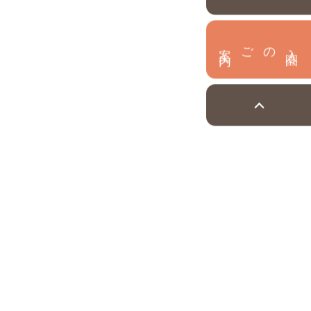
内
入
園
のご案