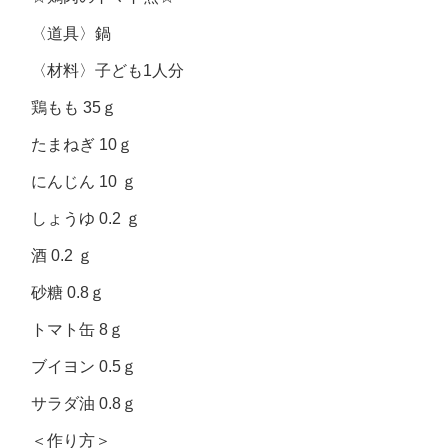
〈道具〉鍋
〈材料〉子ども1人分
鶏もも 35ｇ
たまねぎ 10ｇ
にんじん 10 ｇ
しょうゆ 0.2 ｇ
酒 0.2 ｇ
砂糖 0.8ｇ
トマト缶 8ｇ
ブイヨン 0.5ｇ
サラダ油 0.8ｇ
＜作り方＞