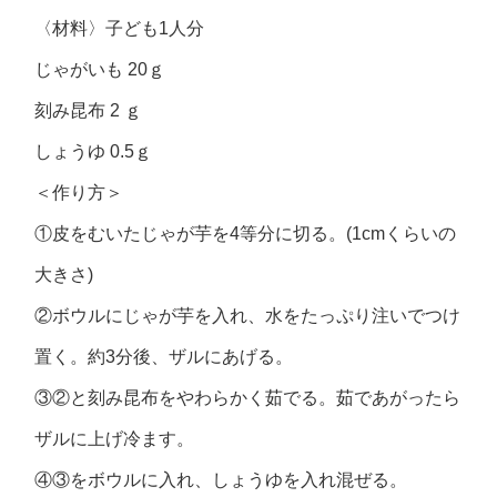
〈材料〉子ども1人分
じゃがいも 20ｇ
刻み昆布 2 ｇ
しょうゆ 0.5ｇ
＜作り方＞
①皮をむいたじゃが芋を4等分に切る。(1cmくらいの
大きさ)
②ボウルにじゃが芋を入れ、水をたっぷり注いでつけ
置く。約3分後、ザルにあげる。
③②と刻み昆布をやわらかく茹でる。茹であがったら
ザルに上げ冷ます。
④③をボウルに入れ、しょうゆを入れ混ぜる。