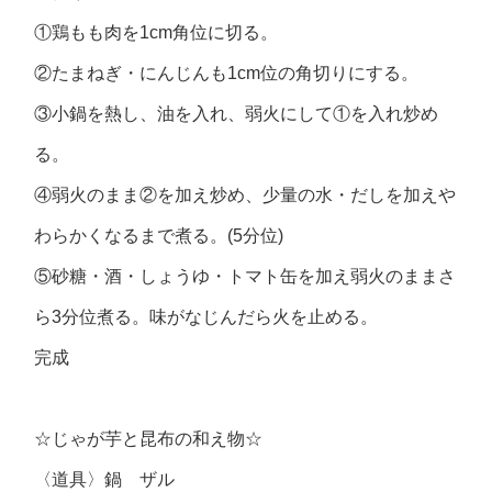
①鶏もも肉を1cm角位に切る。
②たまねぎ・にんじんも1cm位の角切りにする。
③小鍋を熱し、油を入れ、弱火にして①を入れ炒め
る。
④弱火のまま②を加え炒め、少量の水・だしを加えや
わらかくなるまで煮る。(5分位)
⑤砂糖・酒・しょうゆ・トマト缶を加え弱火のままさ
ら3分位煮る。味がなじんだら火を止める。
完成
☆じゃが芋と昆布の和え物☆
〈道具〉鍋 ザル