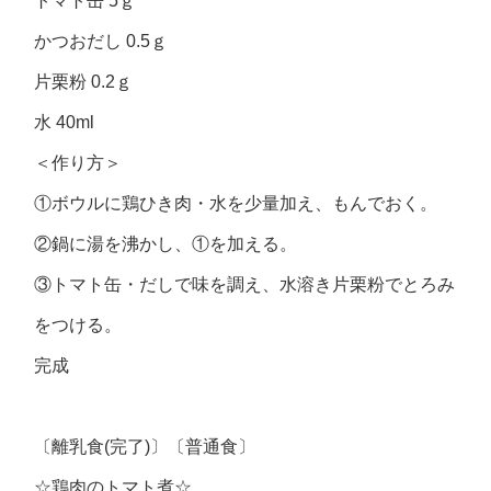
トマト缶 5ｇ
かつおだし 0.5ｇ
片栗粉 0.2ｇ
水 40ml
＜作り方＞
①ボウルに鶏ひき肉・水を少量加え、もんでおく。
②鍋に湯を沸かし、①を加える。
③トマト缶・だしで味を調え、水溶き片栗粉でとろみ
をつける。
完成
〔離乳食(完了)〕〔普通食〕
☆鶏肉のトマト煮☆