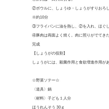
②ボウルに、しょうゆ・しょうがすりおろ
※約10分
③フライパンに油を熱し、②を入れ、ほぐ
④豚肉は両面よく焼く。肉に照りがでてき
完成
【しょうがの役割】
しょうがには、殺菌作用と食欲増進作用が
☆野菜ソテー☆
〈道具〉鍋
〈材料〉子ども１人分
ほうれんそう 30ｇ