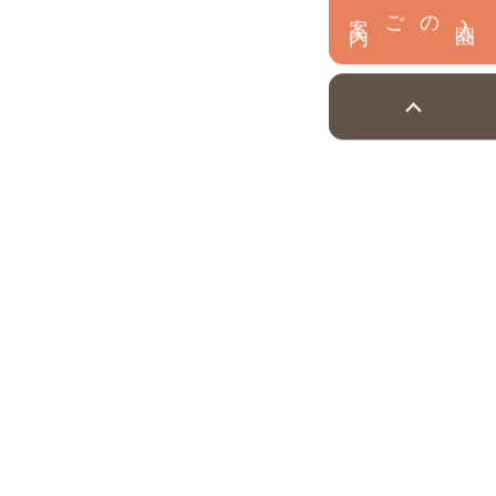
内
入
園
のご案