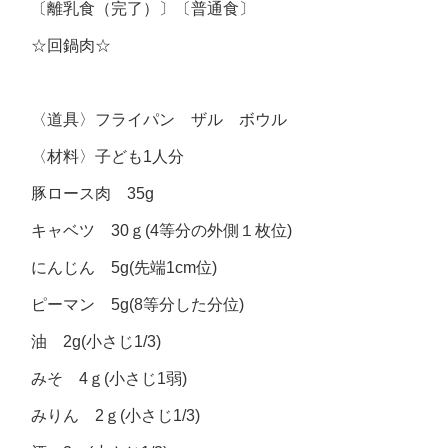
〔離乳食（完了）〕〔普通食〕
☆回鍋肉☆
〈道具〉フライパン ザル ボウル
〈材料〉子ども1人分
豚ロース肉 35g
キャベツ 30ｇ(4等分の外側１枚位)
にんじん 5g(先端1cm位)
ピーマン 5g(8等分した分位)
油 2g(小さじ1/3)
みそ 4ｇ(小さじ1弱)
みりん 2ｇ(小さじ1/3)