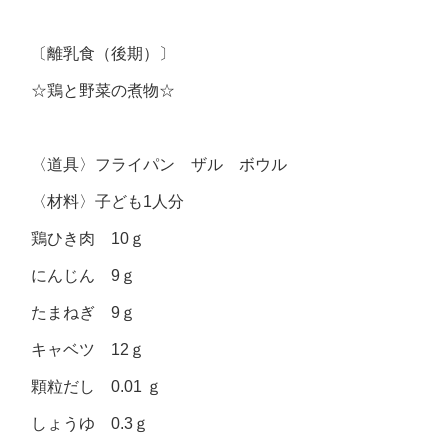
〔離乳食（後期）〕
☆鶏と野菜の煮物☆
〈道具〉フライパン ザル ボウル
〈材料〉子ども1人分
鶏ひき肉 10ｇ
にんじん 9ｇ
たまねぎ 9ｇ
キャベツ 12ｇ
顆粒だし 0.01 ｇ
しょうゆ 0.3ｇ