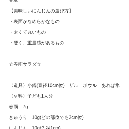
完成
【美味しいにんじんの選び方】
・表面がなめらかなもの
・太くて丸いもの
・硬く、重量感があるもの
☆春雨サラダ☆
〈道具〉小鍋(直径10cm位) ザル ボウル あれば氷
〈材料〉子ども1人分
春雨 7g
きゅうり 10g(どの部位でも2cm位)
にんじん 10g(先端1cm)