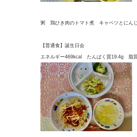
粥 鶏ひき肉のトマト煮 キャベツとにん
【普通食】誕生日会
エネルギー469kcal たんぱく質19.4g 脂質1