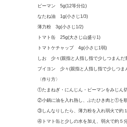
ピーマン 5g(12等分位)
なたね油 1g(小さじ1/3)
薄力粉 3g(小さじ1/2)
トマト缶 25g(大さじ山盛り1)
トマトケチャップ 4g(小さじ1弱)
しお 少々(親指と人指し指で少しつまんだ量
ブイヨン 少々(親指と人指し指で少しつま
〈作り方〉
①たまねぎ・にんじん・ピーマンをみじん
②小鍋に油を入れ熱し、ぶたひき肉と①を
③しんなりしたら、薄力粉を入れ弱火で約
④トマト缶と少しの水を加え、弱火で約５