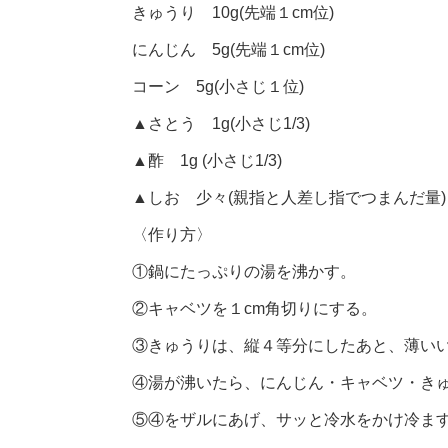
きゅうり 10g(先端１cm位)
にんじん 5g(先端１cm位)
コーン 5g(小さじ１位)
▲さとう 1g(小さじ1/3)
▲酢 1g (小さじ1/3)
▲しお 少々(親指と人差し指でつまんだ量)
〈作り方〉
①鍋にたっぷりの湯を沸かす。
②キャベツを１cm角切りにする。
③きゅうりは、縦４等分にしたあと、薄い
④湯が沸いたら、にんじん・キャベツ・きゅ
⑤④をザルにあげ、サッと冷水をかけ冷ま