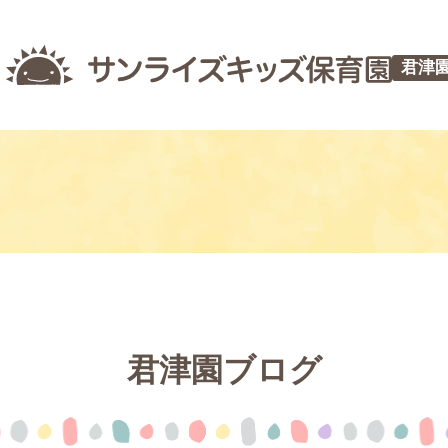
君津
君津園ブログ