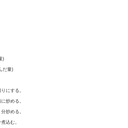
)
んだ量)
切りにする。
順に炒める。
１分炒める。
分煮込む。