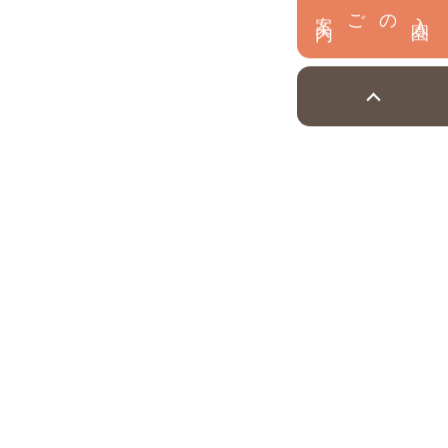
内
入
園
のご案