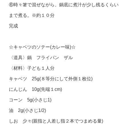
⑥時々箸で混ぜながら、鍋底に煮汁が少し残るくらい
まで煮る。※約１０分
完成
☆キャベツのソテー(カレー味)☆
〈道具〉鍋 フライパン ザル
〈材料〉子ども１人分
キャベツ 25g(８等分にして外側１枚位)
にんじん 10g(先端１cm)
コーン 5g(小さじ1)
油 2g(小さじ1/2)
しお 少々(親指と人差し指２本でつまめる量)