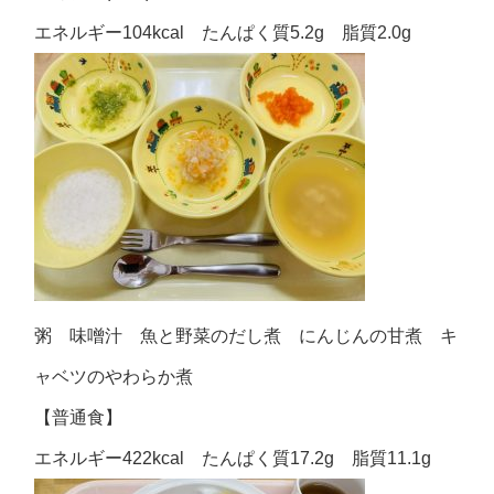
エネルギー104kcal たんぱく質5.2g 脂質2.0g
粥 味噌汁 魚と野菜のだし煮 にんじんの甘煮 キ
ャベツのやわらか煮
【普通食】
エネルギー422kcal たんぱく質17.2g 脂質11.1g