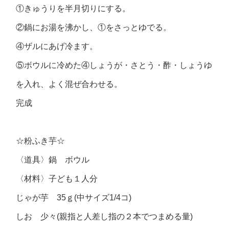
①きゅうりを半月切りにする。
②鍋にお湯を沸かし、①をさっとゆでる。
④ザルにあげ冷ます。
⑤ボウルに冷めた④しょうが・さとう・酢・しょうゆ
を入れ、よく混ぜ合わせる。
完成
☆粉ふき芋☆
〈道具〉鍋 ボウル
〈材料〉子ども１人分
じゃが芋 35ｇ(中サイズ1/4コ)
しお 少々(親指と人差し指の２本でつまめる量)