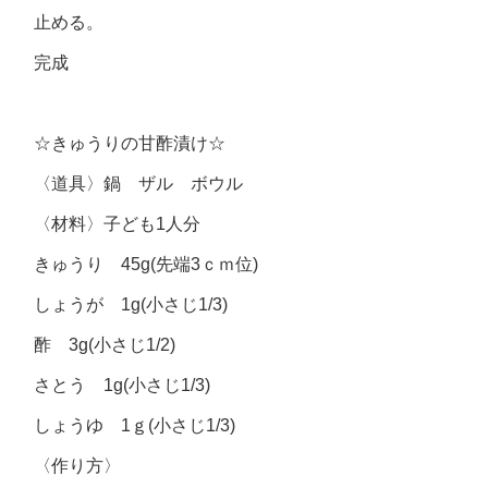
止める。
完成
☆きゅうりの甘酢漬け☆
〈道具〉鍋 ザル ボウル
〈材料〉子ども1人分
きゅうり 45g(先端3ｃｍ位)
しょうが 1g(小さじ1/3)
酢 3g(小さじ1/2)
さとう 1g(小さじ1/3)
しょうゆ 1ｇ(小さじ1/3)
〈作り方〉