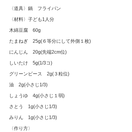
〈道具〉鍋 フライパン
〈材料〉子ども1人分
木綿豆腐 60g
たまねぎ 25g(６等分にして外側１枚)
にんじん 20g(先端2cm位)
しいたけ 5g(1/3コ)
グリーンピース 2g(３粒位)
油 2g(小さじ1/3)
しょうゆ 4g(小さじ１弱)
さとう 1g(小さじ1/3)
みりん 1g(小さじ1/3)
〈作り方〉