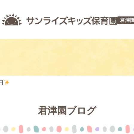
君津
日
君津園ブログ