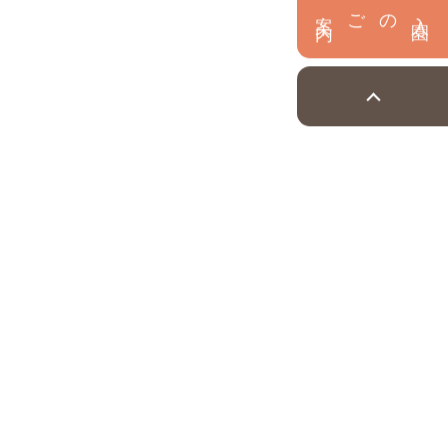
内
入
園
のご案