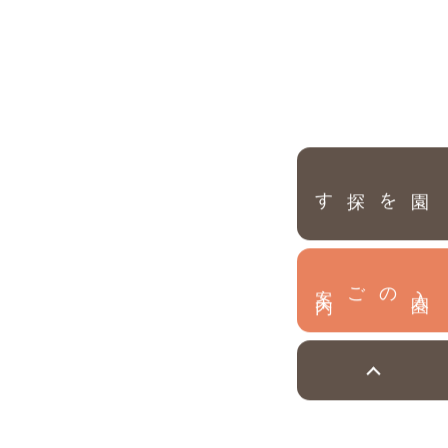
園を探す
内
入
園
のご案