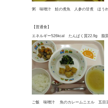
粥 味噌汁 鮭の煮魚 人参の甘煮 ほう
【普通食】
エネルギー526kcal たんぱく質22.9g 脂質
ご飯 味噌汁 魚のカレームニエル 五目