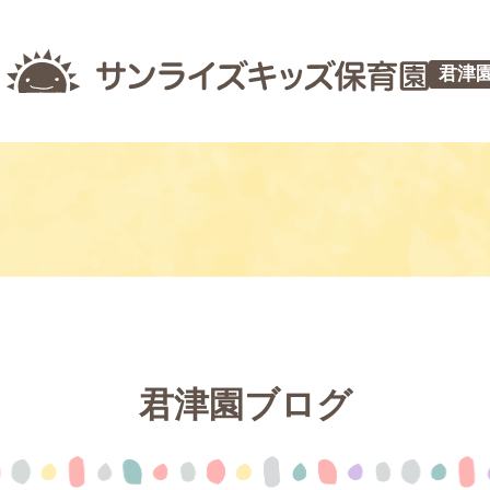
君津
君津園ブログ