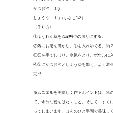
かつお節 １g
しょうゆ １g（小さじ1/3）
〈作り方〉
①ほうれん草を2cm幅位の切りにする。
②鍋にお湯を沸かし、①を入れゆでる。約
③②を手でしぼり、水気をとり、ボウルに
④③にかつお節としょうゆを加え、よく混
完成
※ムニエルを美味しく作るポイントは、魚
て、余分な粉をはたくこと。そして、すぐ
ってしまいます。ほんのひと手間で美味し