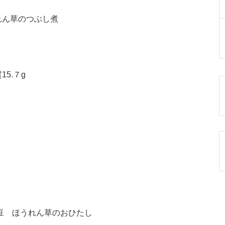
れん草のつぶし煮
15.７g
豆 ほうれん草のおひたし