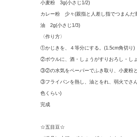
小麦粉 3g(小さじ1/2)
カレー粉 少々(親指と人差し指でつまんだ量
油 2g(小さじ1/3)
〈作り方〉
①かじきを、４等分にする。(1.5cm角切り)
②ボウルに、酒・しょうがすりおろし・し
③②の水気をペーパーでふき取り、小麦粉
③フライパンを熱し、油とをれ、弱火でさん
色くらい)
完成
☆五目豆☆