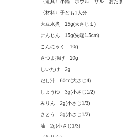
〈道具〉小鍋 ボウル ザル おたま
〈材料〉子ども1人分
大豆水煮 15g(大さじ１)
にんじん 15g(先端1.5cm)
こんにゃく 10g
さつま揚げ 10g
しいたけ 2g
だし汁 60cc(大さじ4)
しょうゆ 3g(小さじ1/2)
みりん 2g(小さじ1/3)
さとう 3g(小さじ1/2)
油 2g(小さじ1/3)