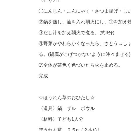
〈作り方〉
①にんじん・こんにゃく・さつま揚げ・しい
②鍋を熱し、油を入れ弱火にし、①を加え炒
③だし汁を加え弱火で煮る。(約3分)
④野菜がやわらかくなったら、さとう→し
る。(鍋底がこげつかないように時々まぜる)
⑦全体が茶色く色づいたら火を止める。
完成
☆ほうれん草のおひたし☆
〈道具〉鍋 ザル ボウル
〈材料〉子ども1人分
ほうれん草 ２５g（２本位）