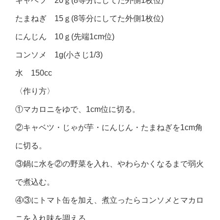
キャベツ 20ｇ(8等分にしてた外側1枚位)
たまねぎ 15ｇ(8等分にしてた外側1枚位)
にんじん 10ｇ(先端1cm位)
コンソメ 1g(小さじ1/3)
水 150cc
〈作り方〉
①マカロニをゆで、1cm位に切る。
②キャベツ・じゃが芋・にんじん・たまねぎを1cm角
に切る。
③鍋に水を②の野菜を入れ、やわらかくなるまで弱火
で煮込む。
④③にトマト缶を加え、煮立ったらコンソメとマカロ
ニを入れ味を調える。