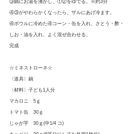
③鍋にお湯を沸かし、①②をゆでる。※約3分
④③がやわらかくなったら、ザルにあげ冷ます。
④ボウルに冷めた④コーン・缶を入れ、さとう・酢・
しお・油を入れ、よく混ぜ合わせる。
完成
☆ミネストローネ☆
〈道具〉鍋
〈材料〉子ども1人分
マカロニ 5ｇ
トマト缶 30ｇ
じゃが芋 30ｇ(中1/4 コ)