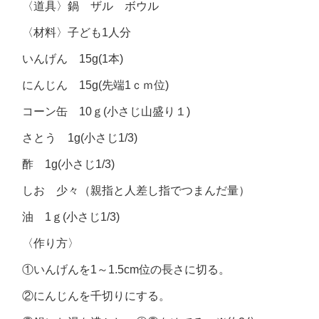
〈道具〉鍋 ザル ボウル
〈材料〉子ども1人分
いんげん 15g(1本)
にんじん 15g(先端1ｃｍ位)
コーン缶 10ｇ(小さじ山盛り１)
さとう 1g(小さじ1/3)
酢 1g(小さじ1/3)
しお 少々（親指と人差し指でつまんだ量）
油 1ｇ(小さじ1/3)
〈作り方〉
①いんげんを1～1.5cm位の長さに切る。
②にんじんを千切りにする。