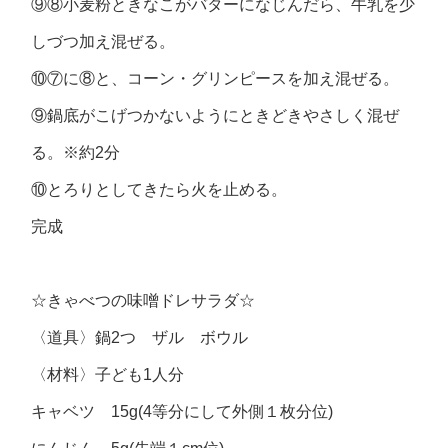
⑨⑧小麦粉ときなこがバターになじんだら、牛乳を少
しづつ加え混ぜる。
⑩⑦に⑧と、コーン・グリンピースを加え混ぜる。
⑨鍋底がこげつかないようにときどきやさしく混ぜ
る。※約2分
⑩とろりとしてきたら火を止める。
完成
☆きゃべつの味噌ドレサラダ☆
〈道具〉鍋2つ ザル ボウル
〈材料〉子ども1人分
キャベツ 15g(4等分にして外側１枚分位)