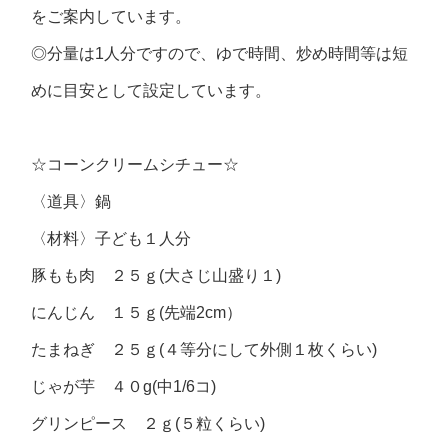
をご案内しています。
◎分量は1人分ですので、ゆで時間、炒め時間等は短
めに目安として設定しています。
☆コーンクリームシチュー☆
〈道具〉
鍋
〈材料〉
子ども１人分
豚もも肉 ２５ｇ(大さじ山盛り１)
にんじん １５ｇ(先端2cm）
たまねぎ ２５ｇ(４等分にして外側１枚くらい)
じゃが芋 ４０g(中1/6コ)
グリンピース ２ｇ(５粒くらい)