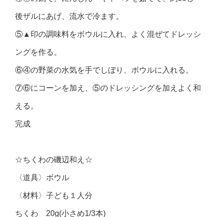
後ザルにあげ、流水で冷ます。
⑤▲印の調味料をボウルに入れ、よく混ぜてドレッシ
ングを作る。
⑥④の野菜の水気を手でしぼり、ボウルに入れる。
⑦⑥にコーンを加え、⑤のドレッシングを加えよく和
える。
完成
☆ちくわの磯辺和え☆
〈道具〉ボウル
〈材料〉
子ども１人分
ちくわ 20g(小さめ1/3本)