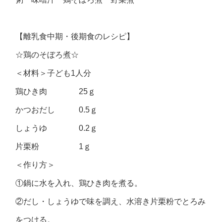
【離乳食中期・後期食のレシピ】
☆鶏のそぼろ煮☆
＜材料＞子ども1人分
鶏ひき肉 25ｇ
かつおだし 0.5ｇ
しょうゆ 0.2ｇ
片栗粉 1ｇ
＜作り方＞
①鍋に水を入れ、鶏ひき肉を煮る。
②だし・しょうゆで味を調え、水溶き片栗粉でとろみ
をつける。