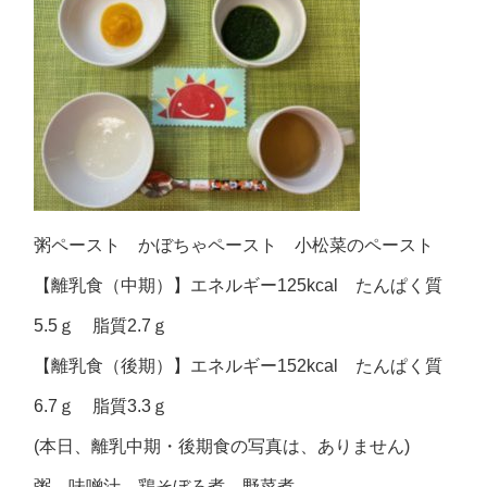
粥ペースト かぼちゃペースト 小松菜のペースト
【離乳食（中期）】エネルギー125kcal たんぱく質
5.5ｇ 脂質2.7ｇ
【離乳食（後期）】エネルギー152kcal たんぱく質
6.7ｇ 脂質3.3ｇ
(本日、離乳中期・後期食の写真は、ありません)
粥 味噌汁 鶏そぼろ煮 野菜煮