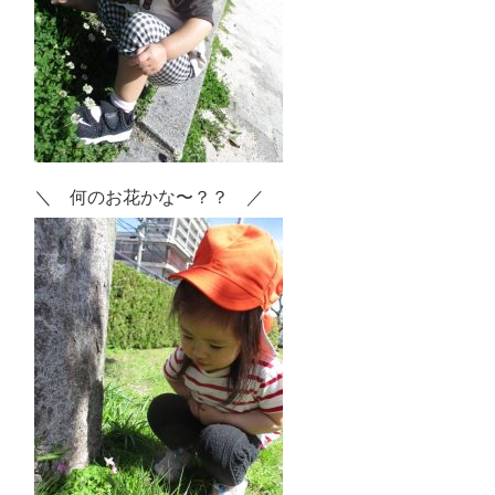
＼ 何のお花かな〜？？ ／