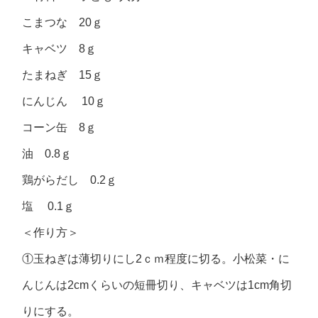
こまつな 20ｇ
キャベツ 8ｇ
たまねぎ 15ｇ
にんじん 10ｇ
コーン缶 8ｇ
油 0.8ｇ
鶏がらだし 0.2ｇ
塩 0.1ｇ
＜作り方＞
①玉ねぎは薄切りにし2ｃｍ程度に切る。小松菜・に
んじんは2cmくらいの短冊切り、キャベツは1cm角切
りにする。