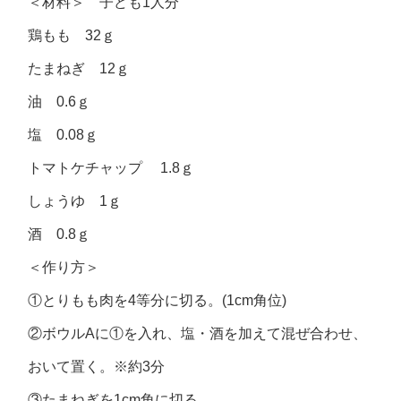
＜材料＞ 子ども1人分
鶏もも 32ｇ
たまねぎ 12ｇ
油 0.6ｇ
塩 0.08ｇ
トマトケチャップ 1.8ｇ
しょうゆ 1ｇ
酒 0.8ｇ
＜作り方＞
①とりもも肉を4等分に切る。(1cm角位)
②ボウルAに①を入れ、塩・酒を加えて混ぜ合わせ、
おいて置く。※約3分
③たまねぎを1cm角に切る。