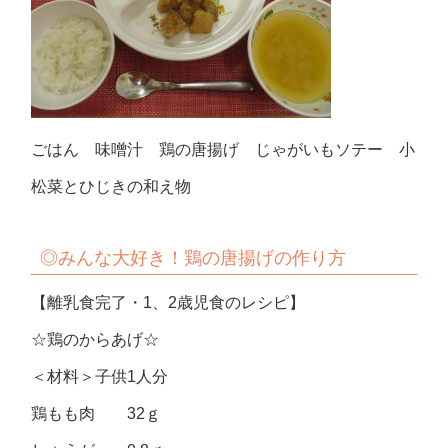
ごはん 味噌汁 鶏の唐揚げ じゃがいもソテー 小
松菜とひじきの和え物
◎みんな大好き！鶏の唐揚げの作り方
【離乳食完了・1、2歳児食のレシピ】
☆鶏のからあげ☆
＜材料＞子供1人分
鶏もも肉 32ｇ