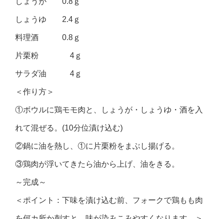
しょうが 0.8ｇ
しょうゆ 2.4ｇ
料理酒 0.8ｇ
片栗粉 4ｇ
サラダ油 4ｇ
＜作り方＞
①ボウルに鶏モモ肉と、しょうが・しょうゆ・酒を入
れて混ぜる。(10分位漬け込む)
②鍋に油を熱し、①に片栗粉をまぶし揚げる。
③鶏肉が浮いてきたら油から上げ、油をきる。
～完成～
＜ポイント：下味を漬け込む前、フォークで鶏もも肉
を何カ所か刺すと、味が染みこみやすくなります。＞