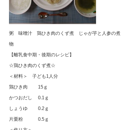
粥 味噌汁 鶏ひき肉のくず煮 じゃが芋と人参の煮
物
【離乳食中期・後期のレシピ】
☆鶏ひき肉のくず煮☆
＜材料＞ 子ども1人分
鶏ひき肉 15ｇ
かつおだし 0.1ｇ
しょうゆ 0.2ｇ
片栗粉 0.5ｇ
＜作り方＞