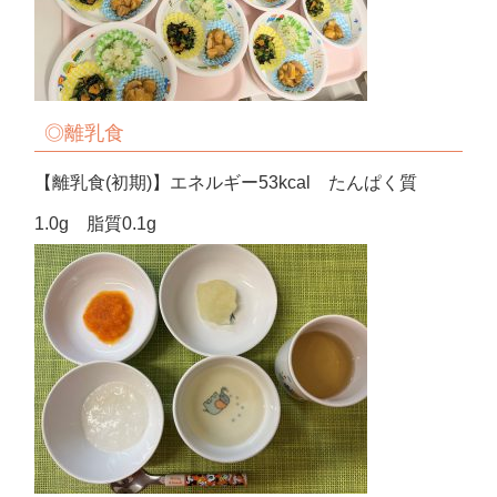
◎
離乳食
【離乳食(初期)】エネルギー53kcal たんぱく質
1.0g 脂質0.1g