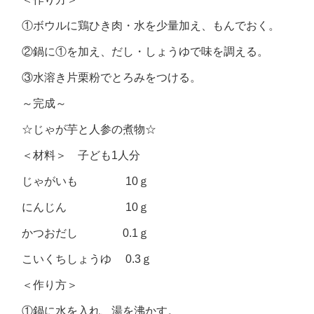
①ボウルに鶏ひき肉・水を少量加え、もんでおく。
②鍋に①を加え、だし・しょうゆで味を調える。
③水溶き片栗粉でとろみをつける。
～完成～
☆じゃが芋と人参の煮物☆
＜材料＞ 子ども1人分
じゃがいも 10ｇ
にんじん 10ｇ
かつおだし 0.1ｇ
こいくちしょうゆ 0.3ｇ
＜作り方＞
①鍋に水を入れ、湯を沸かす。