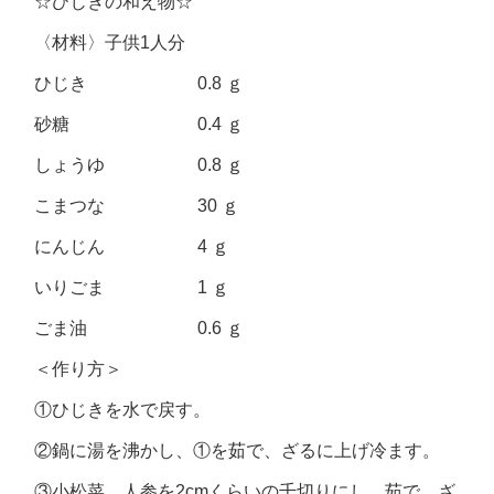
☆ひじきの和え物☆
〈材料〉子供1人分
ひじき 0.8 ｇ
砂糖 0.4 ｇ
しょうゆ 0.8 ｇ
こまつな 30 ｇ
にんじん 4 ｇ
いりごま 1 ｇ
ごま油 0.6 ｇ
＜作り方＞
①ひじきを水で戻す。
②鍋に湯を沸かし、①を茹で、ざるに上げ冷ます。
③小松菜、人参を2cmくらいの千切りにし、茹で、ざ