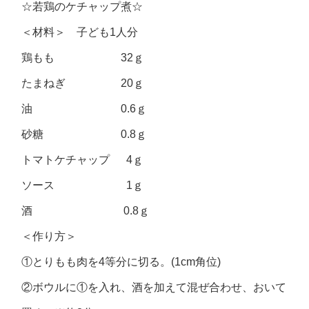
☆若鶏のケチャップ煮☆
＜材料＞ 子ども1人分
鶏もも 32ｇ
たまねぎ 20ｇ
油 0.6ｇ
砂糖 0.8ｇ
トマトケチャップ 4ｇ
ソース 1ｇ
酒 0.8ｇ
＜作り方＞
①とりもも肉を4等分に切る。(1cm角位)
②ボウルに①を入れ、酒を加えて混ぜ合わせ、おいて