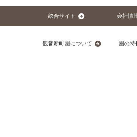
総合サイト
会社情
観音新町園について
園の特