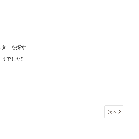
スターを探す
けでした❗
次へ