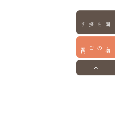
園を探す
内
入
園
のご案