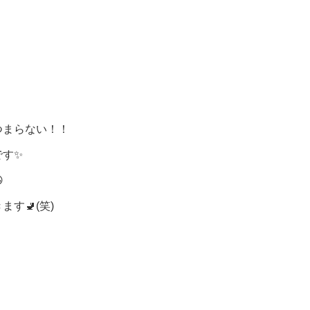
つまらない！！
です✨

す🚽(笑)