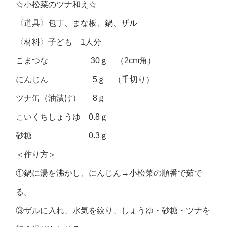
☆小松菜のツナ和え☆
〈道具〉包丁、まな板、鍋、ザル
〈材料〉子ども 1人分
こまつな 30ｇ （2cm角）
にんじん 5ｇ （千切り）
ツナ缶（油漬け） 8ｇ
こいくちしょうゆ 0.8ｇ
砂糖 0.3ｇ
＜作り方＞
①鍋に湯を沸かし、にんじん→小松菜の順番で茹で
る。
③ザルに入れ、水気を絞り、しょうゆ・砂糖・ツナを