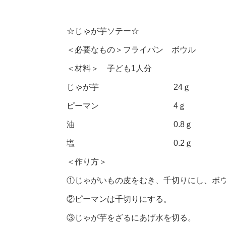
☆じゃが芋ソテー☆
＜必要なもの＞フライパン ボウル
＜材料＞ 子ども1人分
じゃが芋 24ｇ
ピーマン 4ｇ
油 0.8ｇ
塩 0.2ｇ
＜作り方＞
①じゃがいもの皮をむき、千切りにし、ボ
②ピーマンは千切りにする。
③じゃが芋をざるにあげ水を切る。