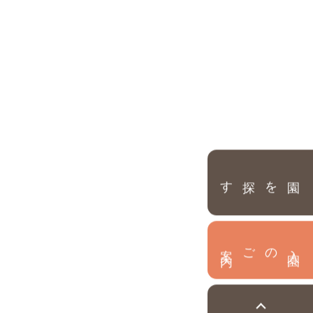
園を探す
内
入
園
のご案