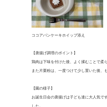
ココアパンケーキホイップ添え
【唐揚げ調理のポイント】
鶏肉は下味を付けた後、よく揉むことで柔
また片栗粉は、一度つけて少し置いた後、
【園の様子】
お誕生日会の唐揚げは子ども達に大人気で
した。