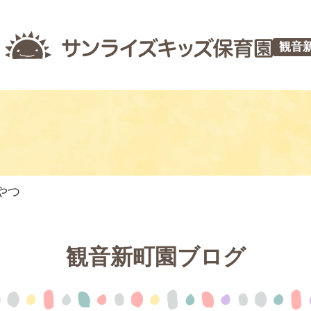
観音
やつ
観音新町園ブログ