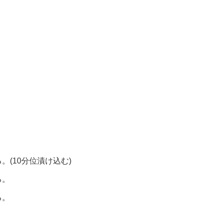
。
(10分位漬け込む)
る。
る。