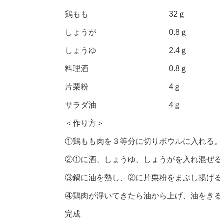
鶏もも 32ｇ
しょうが 0.8ｇ
しょうゆ 2.4ｇ
料理酒 0.8ｇ
片栗粉 4ｇ
サラダ油 4ｇ
＜作り方＞
①鶏もも肉を３等分に切りボウルに入れる
②①に酒、しょうゆ、しょうがを入れ混ぜる。
③鍋に油を熱し、②に片栗粉をまぶし揚げ
④鶏肉が浮いてきたら油から上げ、油をき
完成