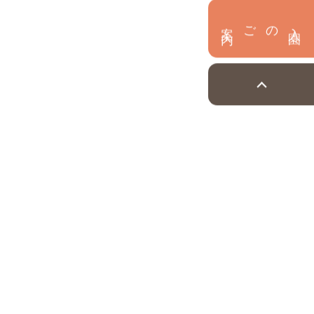
内
入
園
のご案