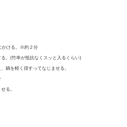
にかける。※約２分
る。(竹串が抵抗なくスッと入るくらい)
え、鍋を軽く揺すってなじませる。
分
ませる。