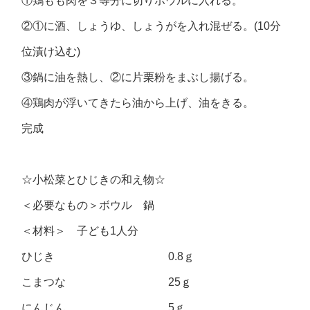
①鶏もも肉を３等分に切りボウルに入れる。
②①に酒、しょうゆ、しょうがを入れ混ぜる。(10分
位漬け込む)
③鍋に油を熱し、②に片栗粉をまぶし揚げる。
④鶏肉が浮いてきたら油から上げ、油をきる。
完成
☆小松菜とひじきの和え物☆
＜必要なもの＞ボウル 鍋
＜材料＞ 子ども1人分
ひじき 0.8ｇ
こまつな 25ｇ
にんじん 5ｇ