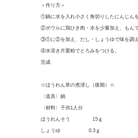
＜作り方＞
①鍋に水を入れ小さく角切りしたにんじん
②ボウルに鶏ひき肉・水を少量加え、もん
③①に②を加え、だし・しょうゆで味を調
④水溶き片栗粉でとろみをつける。
完成
☆ほうれん草の煮浸し（後期）☆
〈道具〉鍋
〈材料〉子供1人分
ほうれんそう 15ｇ
しょうゆ 0.3ｇ