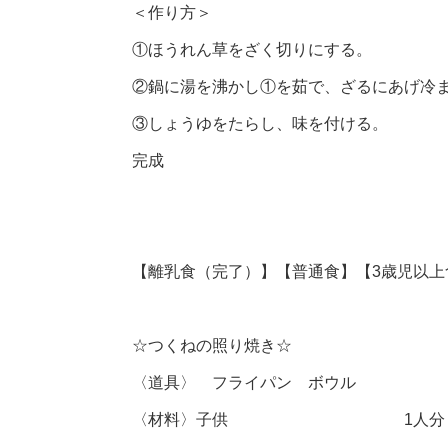
＜作り方＞
①ほうれん草をざく切りにする。
②鍋に湯を沸かし①を茹で、ざるにあげ冷
③しょうゆをたらし、味を付ける。
完成
【離乳食（完了）】【普通食】【3歳児以上
☆つくねの照り焼き☆
〈道具〉 フライパン ボウル
〈材料〉子供 1人分