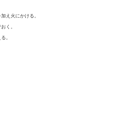
を加え火にかける。
でおく。
える。