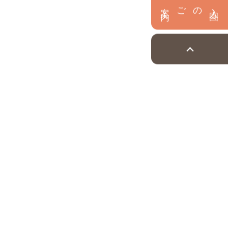
内
入
園
のご案