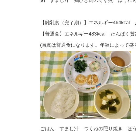
粥 すまし汁 鶏ひき肉のくず煮 ほうれ
【離乳食（完了期）】エネルギー464kcal 
【普通食】エネルギー483kcal たんぱく質22
(写真は普通食になります。年齢によって盛
ごはん すまし汁 つくねの照り焼き ほ