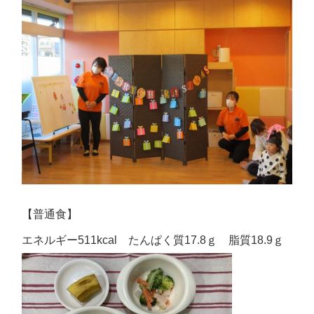
【普通食】
エネルギー511kcal たんぱく質17.8ｇ 脂質18.9ｇ