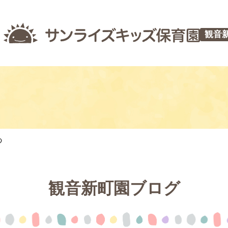
観音
つ
観音新町園ブログ