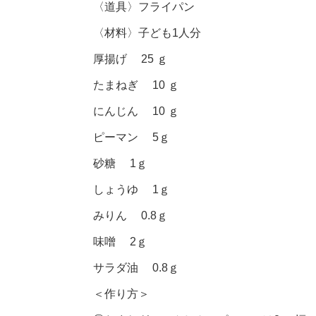
〈道具〉フライパン
〈材料〉子ども1人分
厚揚げ 25 ｇ
たまねぎ 10 ｇ
にんじん 10 ｇ
ピーマン 5ｇ
砂糖 1ｇ
しょうゆ 1ｇ
みりん 0.8ｇ
味噌 2ｇ
サラダ油 0.8ｇ
＜作り方＞