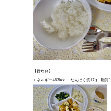
【普通食】
エネルギー463kcal たんぱく質17g 脂質13