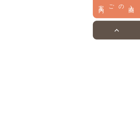
内
入
園
のご案