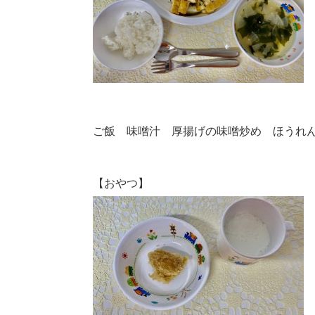
ご飯 味噌汁 厚揚げの味噌炒め ほうれ
【おやつ】