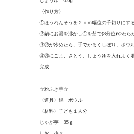
しょうゆ 0.6g
〈作り方〉
①ほうれんそうを２ｃｍ幅位の千切りにす
②鍋にお湯を沸かし①を茹で(3分位)やわ
③②が冷めたら、手でかるくしぼり、ボウ
④③にごま、さとう、しょうゆを入れよく
完成
☆粉ふき芋☆
〈道具〉鍋 ボウル
〈材料〉子ども１人分
じゃが芋 35ｇ
しお 少々