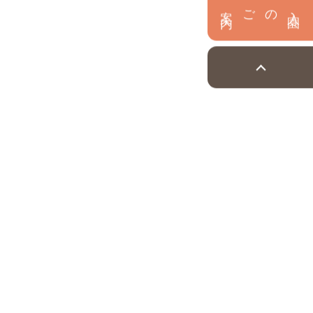
内
入
園
のご案