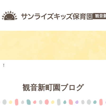
観音
！！
観音新町園ブログ