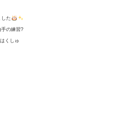
ました
手の練習?
のはくしゅ