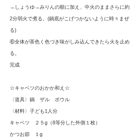
→しょうゆ→みりんの順に加え、中火のままさらに約
2分弱火で煮る。(鍋底がこげつかないように時々まぜ
る)
⑥全体が茶色く色づき味がしみ込んできたら火を止め
る。
完成
☆キャベツのおかか和え☆
〈道具〉鍋 ザル ボウル
〈材料〉子ども1人分
キャベツ ２５g（8等分した外側１枚）
かつお節 １g