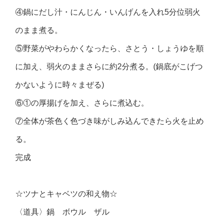
④鍋にだし汁・にんじん・いんげんを入れ5分位弱火
のまま煮る。
⑤野菜がやわらかくなったら、さとう・しょうゆを順
に加え、弱火のままさらに約2分煮る。(鍋底がこげつ
かないように時々まぜる)
⑥①の厚揚げを加え、さらに煮込む。
⑦全体が茶色く色づき味がしみ込んできたら火を止め
る。
完成
☆ツナとキャベツの和え物☆
〈道具〉鍋 ボウル ザル