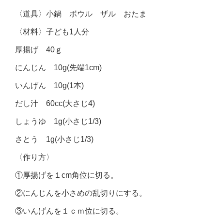
〈道具〉小鍋 ボウル ザル おたま
〈材料〉子ども1人分
厚揚げ 40ｇ
にんじん 10g(先端1cm)
いんげん 10g(1本)
だし汁 60cc(大さじ4)
しょうゆ 1g(小さじ1/3)
さとう 1g(小さじ1/3)
〈作り方〉
①厚揚げを１cm角位に切る。
②にんじんを小さめの乱切りにする。
③いんげんを１ｃｍ位に切る。