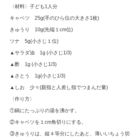
〈材料〉子ども1人分
キャベツ 25g(手のひら位の大きさ1枚)
きゅうり 10g(先端１cm位)
ツナ 5g(小さじ１位)
▲サラダ油 1g (小さじ1/3)
▲酢 1g (小さじ1/3)
▲さとう 1g(小さじ1/3)
▲しお 少々(親指と人差し指でつまんだ量)
〈作り方〉
①鍋にたっぷりの湯を沸かす。
②キャベツを１cm角切りにする。
③きゅうりは、縦４等分にしたあと、薄いいちょう切