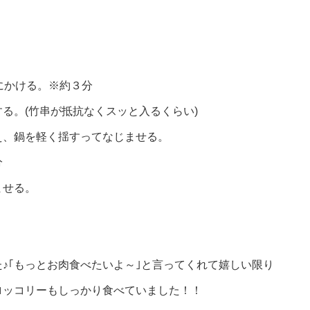
にかける。※約３分
る。(竹串が抵抗なくスッと入るくらい)
え、鍋を軽く揺すってなじませる。
分
ませる。
♪｢もっとお肉食べたいよ～｣と言ってくれて嬉しい限り
ロッコリーもしっかり食べていました！！