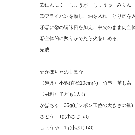
②にんにく・しょうが・しょうゆ・みりん
③フライパンを熱し、油を入れ、とり肉を入
④③に②の調味料を加え、中火のまま肉全
⑤全体的に照りがでたら火を止める。
完成
☆かぼちゃの甘煮☆
〈道具〉小鍋(直径10cm位) 竹串 落し蓋
〈材料〉子ども1人分
かぼちゃ 35g(ピンポン玉位の大きさの量)
さとう 1g(小さじ1/3)
しょうゆ 1g(小さじ1/3)