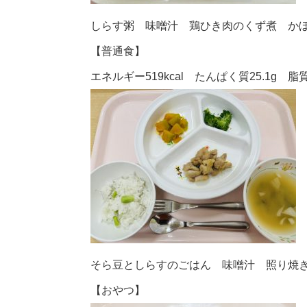
しらす粥 味噌汁 鶏ひき肉のくず煮 か
【普通食】
エネルギー519kcal たんぱく質25.1g 脂質1
そら豆としらすのごはん 味噌汁 照り焼
【おやつ】