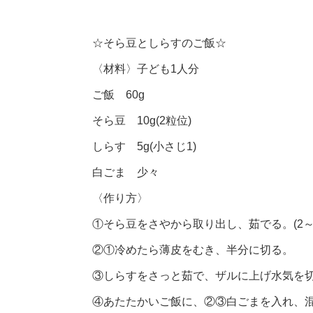
☆そら豆としらすのご飯☆
〈材料〉子ども1人分
ご飯 60g
そら豆 10g(2粒位)
しらす 5g(小さじ1)
白ごま 少々
〈作り方〉
①そら豆をさやから取り出し、茹でる。(2～
②①冷めたら薄皮をむき、半分に切る。
③しらすをさっと茹で、ザルに上げ水気を
④あたたかいご飯に、②③白ごまを入れ、