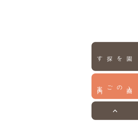
園を探す
内
入
園
のご案