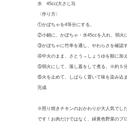
水 45cc(大さじ3)
〈作り方〉
①かぼちゃを4等分にする。
②小鍋に、かぼちゃ・水45ccを入れ、弱火
③かぼちゃに竹串を通し、やわらさを確認す
④中火のまま、さとう→しょうゆを順に加
⑤弱火にして、落し蓋をして煮る。※約５
⑥火を止めて、しばらく置いて味を染み込
完成
※照り焼きチキンのおかわりが大人気でした
です！お肉だけではなく、緑黄色野菜のブ