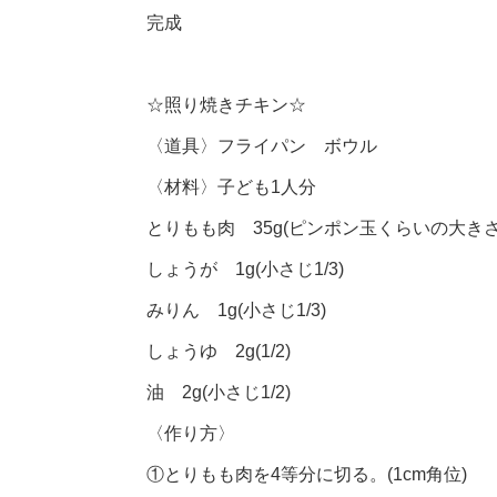
完成
☆照り焼きチキン☆
〈道具〉フライパン ボウル
〈材料〉子ども1人分
とりもも肉 35g(ピンポン玉くらいの大きさ
しょうが 1g(小さじ1/3)
みりん 1g(小さじ1/3)
しょうゆ 2g(1/2)
油 2g(小さじ1/2)
〈作り方〉
①とりもも肉を4等分に切る。(1cm角位)