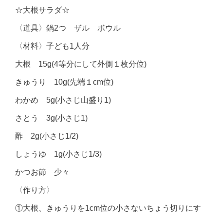
☆大根サラダ☆
〈道具〉鍋2つ ザル ボウル
〈材料〉子ども1人分
大根 15g(4等分にして外側１枚分位)
きゅうり 10g(先端１cm位)
わかめ 5g(小さじ山盛り1)
さとう 3g(小さじ1)
酢 2g(小さじ1/2)
しょうゆ 1g(小さじ1/3)
かつお節 少々
〈作り方〉
①大根、きゅうりを1cm位の小さないちょう切りにす