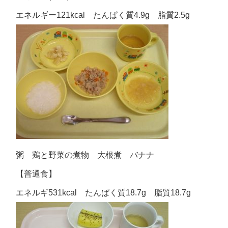
エネルギー121kcal たんぱく質4.9g 脂質2.5g
粥 鶏と野菜の煮物 大根煮 バナナ
【普通食】
エネルギ531kcal たんぱく質18.7g 脂質18.7g