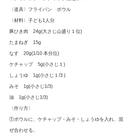
〈道具〉フライパン ボウル
〈材料〉子ども1人分
豚ひき肉 24g(大さじ山盛り１位)
たまねぎ 15g
なす 20g(1/10 本分位)
ケチャップ 5g(小さじ１)
しょうゆ 1g(小さじ１/3 )
みそ 1g(小さじ1/3)
油 1g(小さじ1/3)
〈作り方〉
①ボウルに、ケチャップ・みそ・しょうゆを入れ、混
ぜ合わせる。