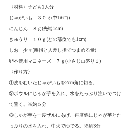
〈材料〉子ども1人分
じゃがいも ３０ｇ(中1/6コ)
にんじん ８ｇ(先端1cm)
きゅうり １０ｇ(どの部位でも1cm)
しお 少々(親指と人差し指でつまめる量)
卵不使用マヨネーズ ７ｇ(小さじ山盛り１)
〈作り方〉
①皮をむいたじゃがいもを2cm角に切る。
②ボウルにじゃが芋を入れ、水をたっぷり注いでつけ
て置く。※約５分
③じゃが芋を一度ザルにあげ、再度鍋にじゃが芋とた
っぷりの水を入れ、中火でゆでる。※約3分