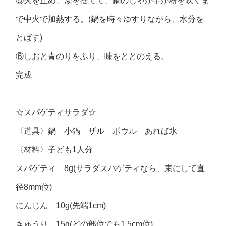
⑤火を止め、湯を捨てて、鍋のじゃが芋が粉を吹くま
で中火で加熱する。(鍋を時々ゆすりながら、水分を
とばす)
⑥しおと青のりをふり、味をととのえる。
完成
☆スパゲティサラダ☆
〈道具〉鍋 小鍋 ザル ボウル あれば氷
〈材料〉子ども1人分
スパゲティ 8g(サラダスパゲティなら、束にして直
径8mm位)
にんじん 10g(先端1cm)
きゅうり 15g(どの部位でも1.5cm位)