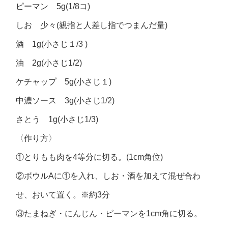
ピーマン 5g(1/8コ)
しお 少々(親指と人差し指でつまんだ量)
酒 1g(小さじ１/3 )
油 2g(小さじ1/2)
ケチャップ 5g(小さじ１)
中濃ソース 3g(小さじ1/2)
さとう 1g(小さじ1/3)
〈作り方〉
①とりもも肉を4等分に切る。(1cm角位)
②ボウルAに①を入れ、しお・酒を加えて混ぜ合わ
せ、おいて置く。※約3分
③たまねぎ・にんじん・ピーマンを1cm角に切る。