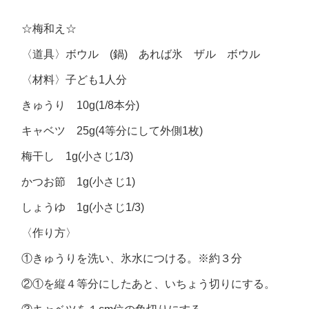
☆梅和え☆
〈道具〉ボウル (鍋) あれば氷 ザル ボウル
〈材料〉子ども1人分
きゅうり 10g(1/8本分)
キャベツ 25g(4等分にして外側1枚)
梅干し 1g(小さじ1/3)
かつお節 1g(小さじ1)
しょうゆ 1g(小さじ1/3)
〈作り方〉
①きゅうりを洗い、氷水につける。※約３分
②①を縦４等分にしたあと、いちょう切りにする。