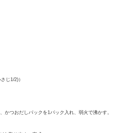
さじ1/2)）
に入れ、かつおだしパックを1パック入れ、弱火で沸かす。