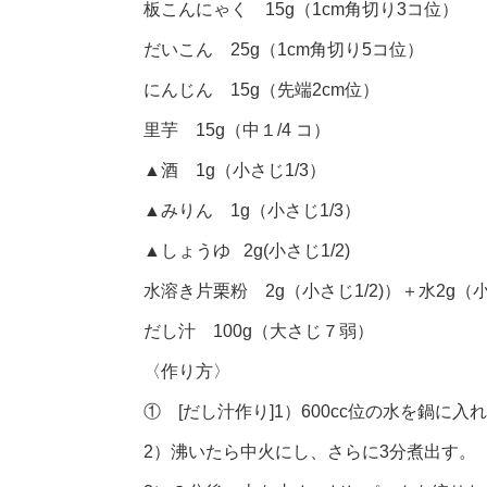
板こんにゃく 15g（1cm角切り3コ位）
だいこん 25g（1cm角切り5コ位）
にんじん 15g（先端2cm位）
里芋 15g（中１/4 コ）
▲酒 1g（小さじ1/3）
▲みりん 1g（小さじ1/3）
▲しょうゆ 2g(小さじ1/2)
水溶き片栗粉 2g（小さじ1/2)）＋水2g（小
だし汁 100g（大さじ７弱）
〈作り方〉
① [だし汁作り]1）600cc位の水を鍋
2）沸いたら中火にし、さらに3分煮出す。