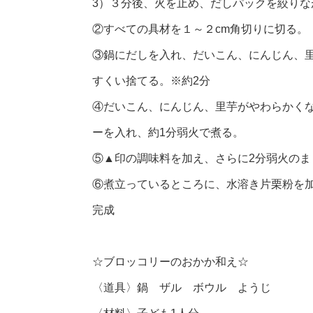
3）３分後、火を止め、だしパックを絞りな
②すべての具材を１～２cm角切りに切る。
③鍋にだしを入れ、だいこん、にんじん、
すくい捨てる。※約2分
④だいこん、にんじん、里芋がやわらかく
ーを入れ、約1分弱火で煮る。
⑤▲印の調味料を加え、さらに2分弱火のま
⑥煮立っているところに、水溶き片栗粉を
完成
☆ブロッコリーのおかか和え☆
〈道具〉鍋 ザル ボウル ようじ