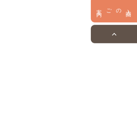
内
入
園
のご案