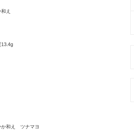
か和え
3.4g
かか和え ツナマヨ