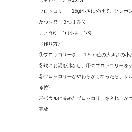
〈材料〉子ども1人分
ブロッコリー 15g(小房に分けて、ピンポ
かつを節 ３つまみ位
しょうゆ 1g(小さじ1/3)
〈作り方〉
①ブロッコリーを1～1.5cm位の大きさの
②鍋にお湯を沸かし、①のブロッコリーを
③ブロッコリーがやわらかくなったら、ザル
る位)
④ボウルに冷めたブロッコリーを入れ、か
完成