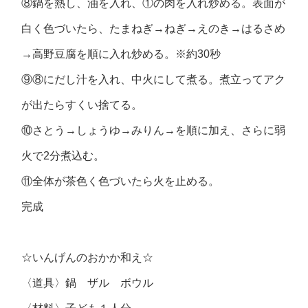
⑧鍋を熱し、油を入れ、①の肉を入れ炒める。表面が
白く色づいたら、たまねぎ→ねぎ→えのき→はるさめ
→高野豆腐を順に入れ炒める。※約30秒
⑨⑧にだし汁を入れ、中火にして煮る。煮立ってアク
が出たらすくい捨てる。
⑩さとう→しょうゆ→みりん→を順に加え、さらに弱
火で2分煮込む。
⑪全体が茶色く色づいたら火を止める。
完成
☆いんげんのおかか和え☆
〈道具〉鍋 ザル ボウル