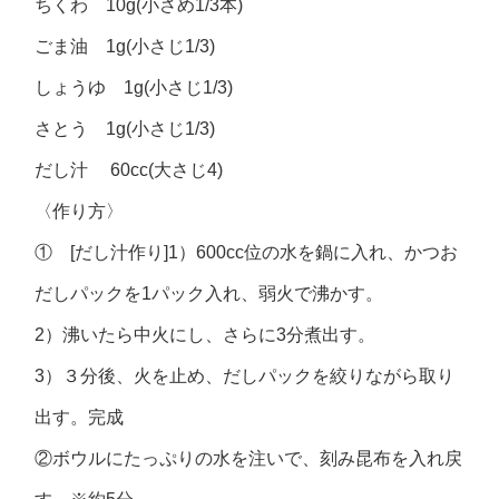
ちくわ 10g(小さめ1/3本)
ごま油 1g(小さじ1/3)
しょうゆ 1g(小さじ1/3)
さとう 1g(小さじ1/3)
だし汁 60cc(大さじ4)
〈作り方〉
① [だし汁作り]1）600cc位の水を鍋に入れ、かつお
だしパックを1パック入れ、弱火で沸かす。
2）沸いたら中火にし、さらに3分煮出す。
3）３分後、火を止め、だしパックを絞りながら取り
出す。完成
②ボウルにたっぷりの水を注いで、刻み昆布を入れ戻