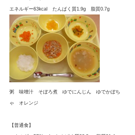
エネルギー63kcal たんぱく質1.9g 脂質0.7g
粥 味噌汁 そぼろ煮 ゆでにんじん ゆでかぼち
ゃ オレンジ
【普通食】