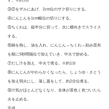
す。※約5分
③②をザルにあげ、2cm位のザク切りにする。
④にんじんを1cm幅位の切りにする。
⑤ちくわは、縦半分に切って、次に横向きでスライス
する。
⑥鍋を熱し、油を入れ、にんじん→ちくわ→刻み昆布
を順に5秒間隔位で加えていき、中火で炒める。
⑦だし汁を加え、中火で煮る。※約1分
⑧にんじんがやわらかくなったら、しょうゆ・さとう
を加え弱火にし、落し蓋をして、約2分位煮る。
⑨汁気がほとんどなくなり、全体が茶色く色づいたら
火を止める。
完成