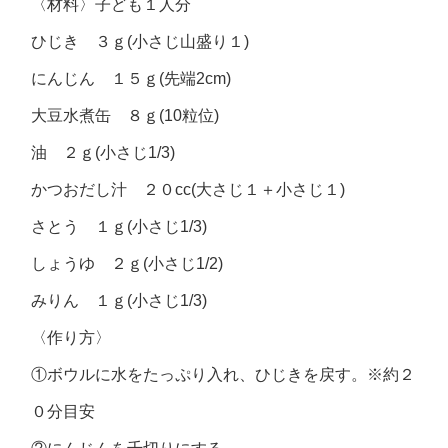
〈材料〉子ども１人分
ひじき ３ｇ(小さじ山盛り１)
にんじん １５ｇ(先端2cm)
大豆水煮缶 ８ｇ(10粒位)
油 ２ｇ(小さじ1/3)
かつおだし汁 ２０cc(大さじ１＋小さじ１)
さとう １ｇ(小さじ1/3)
しょうゆ ２ｇ(小さじ1/2)
みりん １ｇ(小さじ1/3)
〈作り方〉
①ボウルに水をたっぷり入れ、ひじきを戻す。※約２
０分目安