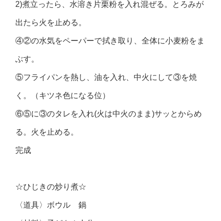
2)煮立ったら、水溶き片栗粉を入れ混ぜる。とろみが
出たら火を止める。
④②の水気をペーパーで拭き取り、全体に小麦粉をま
ぶす。
⑤フライパンを熱し、油を入れ、中火にして③を焼
く。（キツネ色になる位）
⑥⑤に③のタレを入れ(火は中火のまま)サッとからめ
る。火を止める。
完成
☆ひじきの炒り煮☆
〈道具〉ボウル 鍋